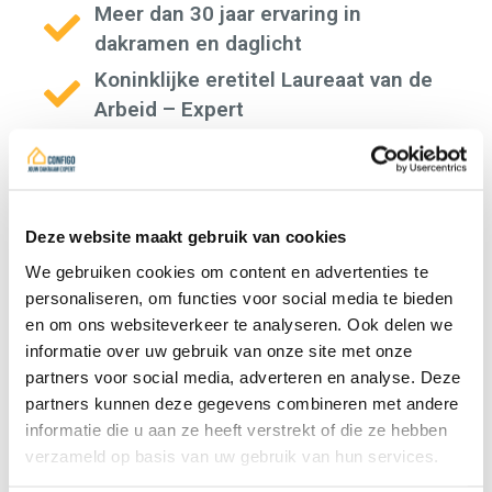
Meer dan 30 jaar ervaring in
dakramen en daglicht
Koninklijke eretitel Laureaat van de
Arbeid – Expert
Nationaal voorzitter van de
dakdekkerssector binnen Embuild
Domeindeskundige in juridische
Deze website maakt gebruik van cookies
geschillen
We gebruiken cookies om content en advertenties te
personaliseren, om functies voor social media te bieden
en om ons websiteverkeer te analyseren. Ook delen we
informatie over uw gebruik van onze site met onze
Praktijk
partners voor social media, adverteren en analyse. Deze
partners kunnen deze gegevens combineren met andere
informatie die u aan ze heeft verstrekt of die ze hebben
Tijd voor de
verzameld op basis van uw gebruik van hun services.