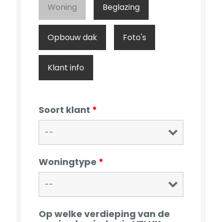
Woning
Beglazing
Opbouw dak
Foto's
Klant info
Soort klant
*
Woningtype
*
Op welke verdieping van de