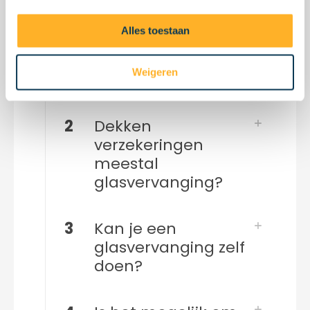
1
Wanneer is het tijd
om het glas van
Alles toestaan
mijn VELUX
dakraam te
Weigeren
vervangen?
2
Dekken
verzekeringen
meestal
glasvervanging?
3
Kan je een
glasvervanging zelf
doen?