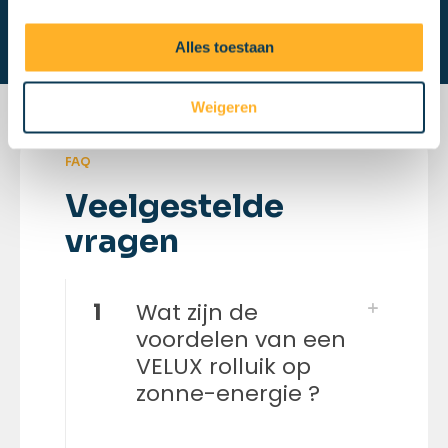
gegevens zijn dan ook
veilig
bij ons.
Alles toestaan
Weigeren
FAQ
Veelgestelde
vragen
1
Wat zijn de
voordelen van een
VELUX rolluik op
zonne-energie ?