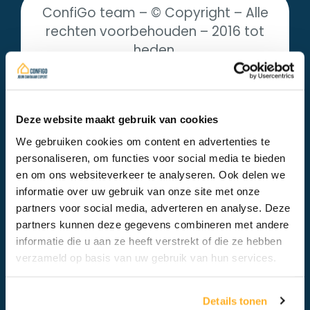
ConfiGo team – © Copyright – Alle
rechten voorbehouden – 2016 tot
heden.
Niets uit dit formulier mag worden
verveelvoudigd, opgeslagen in een
geautomatiseerd gegevensbestand
Deze website maakt gebruik van cookies
en/of openbaar gemaakt in enige
We gebruiken cookies om content en advertenties te
vorm of op enige wijze, hetzij
personaliseren, om functies voor social media te bieden
elektronisch, mechanisch, door
en om ons websiteverkeer te analyseren. Ook delen we
fotokopieën, opnamen of op enige
informatie over uw gebruik van onze site met onze
andere manier zonder
partners voor social media, adverteren en analyse. Deze
partners kunnen deze gegevens combineren met andere
voorafgaande schriftelijke
informatie die u aan ze heeft verstrekt of die ze hebben
toestemming van de uitgever.
verzameld op basis van uw gebruik van hun services.
Beveiliging van persoonsgegevens is
voor ons van groot belang. Jouw
Details tonen