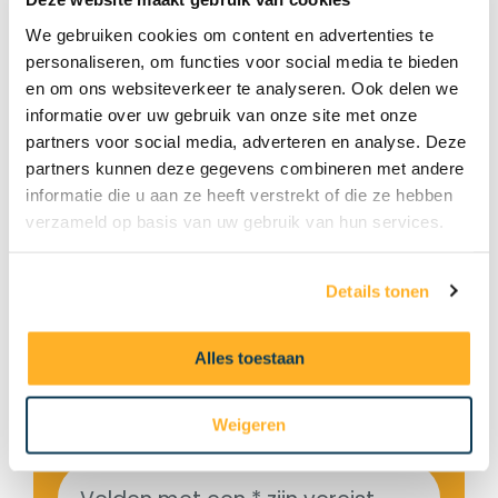
Klaar om aan
We gebruiken cookies om content en advertenties te
personaliseren, om functies voor social media te bieden
de slag te
en om ons websiteverkeer te analyseren. Ook delen we
informatie over uw gebruik van onze site met onze
gaan met
partners voor social media, adverteren en analyse. Deze
partners kunnen deze gegevens combineren met andere
meer
informatie die u aan ze heeft verstrekt of die ze hebben
verzameld op basis van uw gebruik van hun services.
klanten?
Details tonen
Sluit je aan bij het ConfiGo-
netwerk en laat ons je helpen
Alles toestaan
om je agenda te vullen met
gekwalificeerde opdrachten.
Weigeren