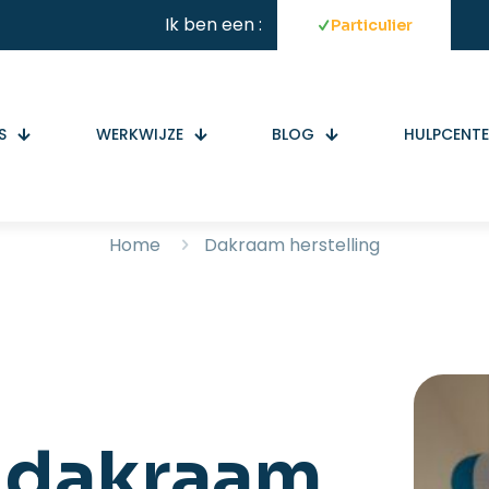
Ik ben een :
Particulier
S
WERKWIJZE
BLOG
HULPCENT
Home
Dakraam herstelling
g dakraam