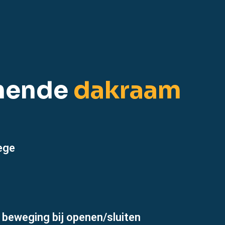
mende
dakraam
ege
 beweging bij openen/sluiten