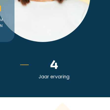
1
M
IN
21
Jaar ervaring