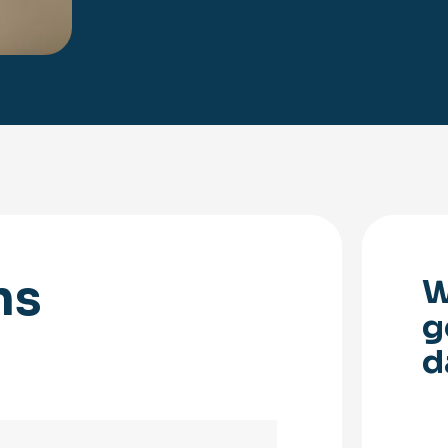
ns
W
g
d