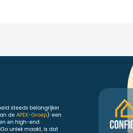
heid steeds belangrijker
van de
APEX-Groep
): een
ten en high-end
iGo uniek maakt, is dat