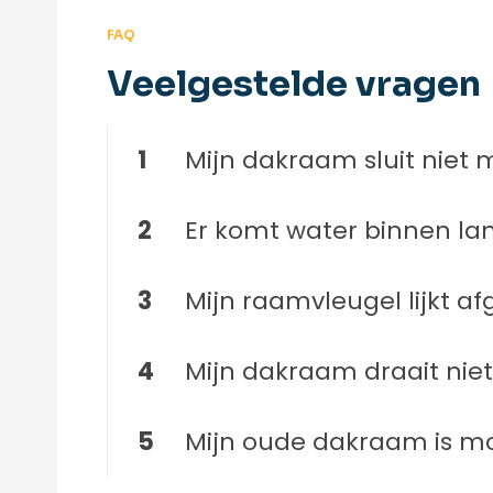
FAQ
Veelgestelde vragen
1
Mijn dakraam sluit niet 
2
Er komt water binnen la
3
Mijn raamvleugel lijkt a
4
Mijn dakraam draait nie
5
Mijn oude dakraam is moei