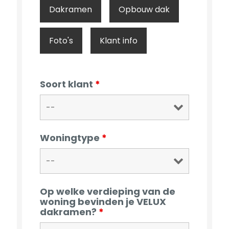
Dakramen
Opbouw dak
Foto's
Klant info
Soort klant
*
Woningtype
*
Op welke verdieping van de
woning bevinden je VELUX
dakramen?
*