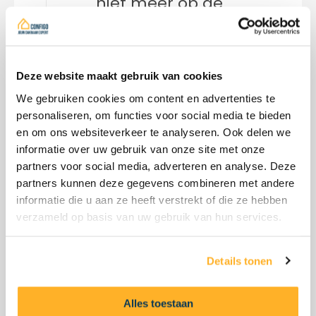
niet meer op de
afstandsbediening.
Wat kan ik doen?
Deze website maakt gebruik van cookies
2
Mijn raam sluit
We gebruiken cookies om content en advertenties te
vanzelf of stopt
personaliseren, om functies voor social media te bieden
halverwege. Wat
en om ons websiteverkeer te analyseren. Ook delen we
betekent dat?
informatie over uw gebruik van onze site met onze
partners voor social media, adverteren en analyse. Deze
partners kunnen deze gegevens combineren met andere
3
De regensensor
informatie die u aan ze heeft verstrekt of die ze hebben
van mijn VELUX
verzameld op basis van uw gebruik van hun services.
INTEGRA werkt niet
meer. Kunnen jullie
Details tonen
die vervangen?
Alles toestaan