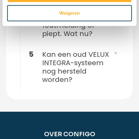
4
Mijn
afstandsbediening
Weigeren
geeft een
foutmelding of
piept. Wat nu?
5
Kan een oud VELUX
INTEGRA-systeem
nog hersteld
worden?
OVER CONFIGO