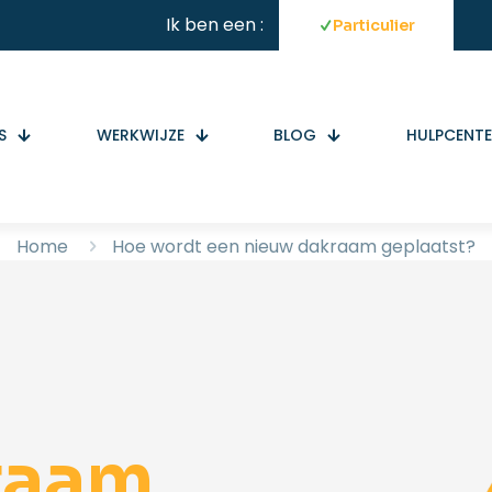
Ik ben een :
Particulier
S
WERKWIJZE
BLOG
HULPCENT
Home
Hoe wordt een nieuw dakraam geplaatst?
raam