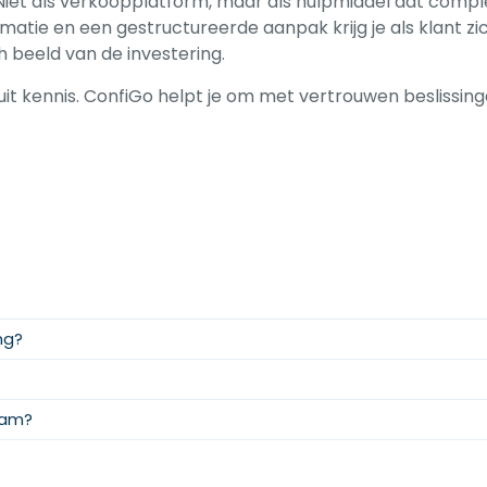
 Niet als verkoopplatform, maar als hulpmiddel dat comple
atie en een gestructureerde aanpak krijg je als klant zich
h beeld van de investering.
vanuit kennis. ConfiGo helpt je om met vertrouwen beslis
ng?
aam?