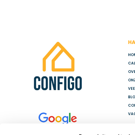
HA
HO
CA
OV
ON
VE
BL
CO
VA