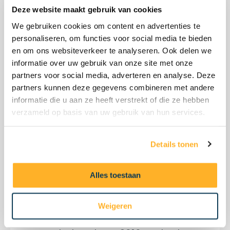
Deze website maakt gebruik van cookies
We gebruiken cookies om content en advertenties te
Woningtype
*
personaliseren, om functies voor social media te bieden
en om ons websiteverkeer te analyseren. Ook delen we
informatie over uw gebruik van onze site met onze
partners voor social media, adverteren en analyse. Deze
Op welke verdieping van de
partners kunnen deze gegevens combineren met andere
woning zou je graag de VELUX
informatie die u aan ze heeft verstrekt of die ze hebben
dakramen willen laten installeren?
verzameld op basis van uw gebruik van hun services.
*
Details tonen
Alles toestaan
Weigeren
ConfiGo – © Copyright – Alle rechten