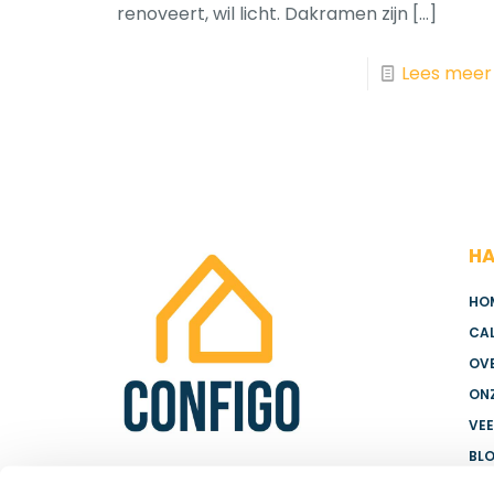
renoveert, wil licht. Dakramen zijn
[…]
Lees meer
HA
HO
CA
OV
ON
VE
BL
CO