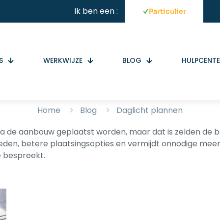
Ik ben een :
Particulier
S
WERKWIJZE
BLOG
HULPCENT
Home
Blog
Daglicht plannen
 de aanbouw geplaatst worden, maar dat is zelden de be
en, betere plaatsingsopties en vermijdt onnodige meerko
e bespreekt.