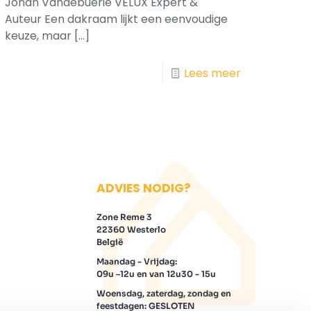
Johan Vandebuerie VELUX Expert &
Auteur Een dakraam lijkt een eenvoudige
keuze, maar
[…]
Lees meer
ADVIES NODIG?
Zone Reme 3
22360 Westerlo
België
Maandag - Vrijdag:
09u –12u en van 12u30 - 15u
Woensdag, zaterdag, zondag en
feestdagen: GESLOTEN