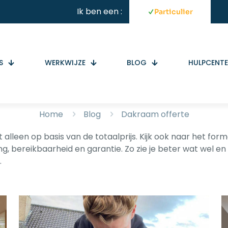
Ik ben een :
Particulier
S
WERKWIJZE
BLOG
HULPCENT
Home
Blog
Dakraam offerte
 alleen op basis van de totaalprijs. Kijk ook naar het for
ing, bereikbaarheid en garantie. Zo zie je beter wat wel e
.