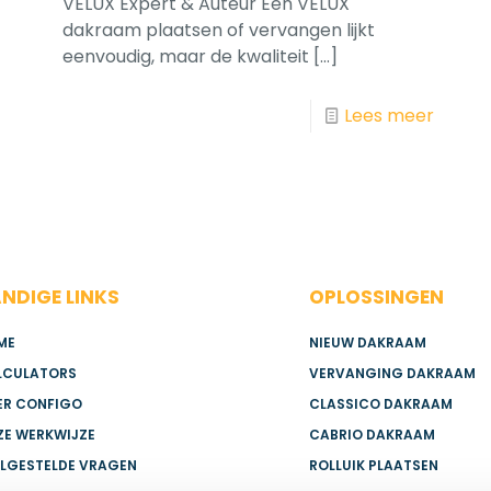
VELUX Expert & Auteur Een VELUX
dakraam plaatsen of vervangen lijkt
eenvoudig, maar de kwaliteit
[…]
Lees meer
NDIGE LINKS
OPLOSSINGEN
ME
NIEUW DAKRAAM
LCULATORS
VERVANGING DAKRAAM
ER CONFIGO
CLASSICO DAKRAAM
ZE WERKWIJZE
CABRIO DAKRAAM
ELGESTELDE VRAGEN
ROLLUIK PLAATSEN