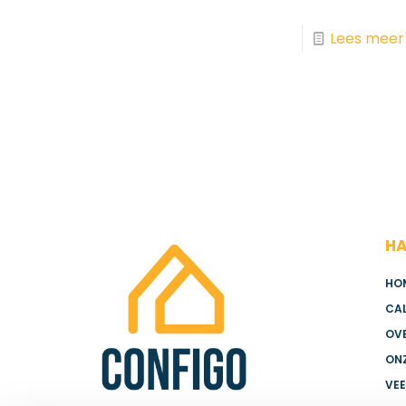
Lees meer
HA
HO
CA
OV
ON
VE