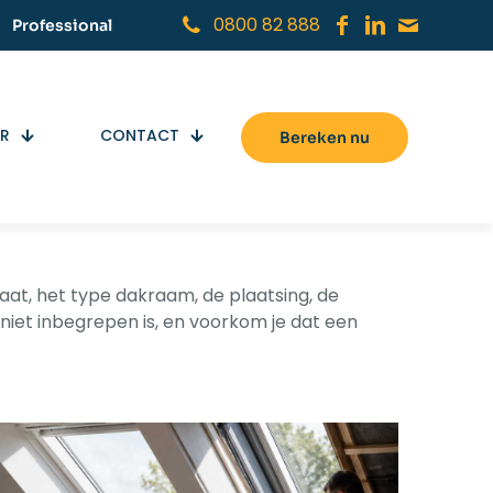
0800 82 888
Professional
ER
CONTACT
Bereken nu
maat, het type dakraam, de plaatsing, de
n niet inbegrepen is, en voorkom je dat een