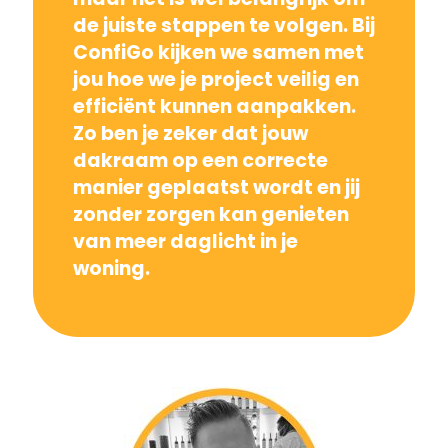
de juiste stappen te volgen. Bij
ConfiGo kijken we samen met
jou hoe we je project veilig en
efficiënt kunnen aanpakken.
Zo ben je zeker dat jouw
dakraam op een correcte
manier geplaatst wordt en jij
zonder zorgen kan genieten
van meer daglicht in je
woning.