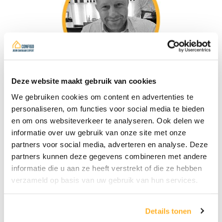
Deze website maakt gebruik van cookies
Ontdek wie achter dit advies zit
We gebruiken cookies om content en advertenties te
Johan Vandebuerie is onafhankelijk
personaliseren, om functies voor social media te bieden
dakvensterexpert met meer dan 30
en om ons websiteverkeer te analyseren. Ook delen we
jaar ervaring. Als oprichter van
informatie over uw gebruik van onze site met onze
partners voor social media, adverteren en analyse. Deze
ConfiGo
en zaakvoerder van
Dak Plus
partners kunnen deze gegevens combineren met andere
helpt hij particulieren en professionals
informatie die u aan ze heeft verstrekt of die ze hebben
bij het maken van doordachte keuzes
verzameld op basis van uw gebruik van hun services.
rond daglicht en dakramen.
Hij is laureaat van de Arbeid – Expert
Details tonen
en nationaal voorzitter van de