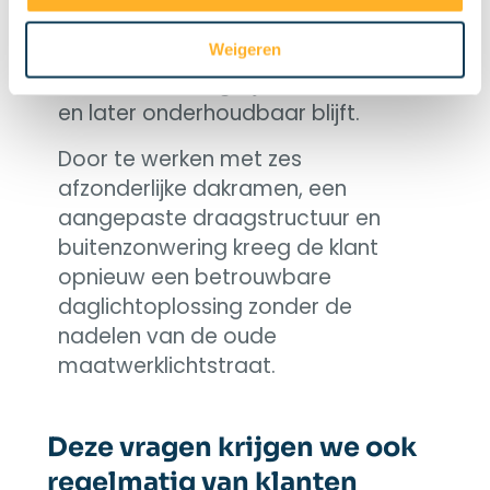
het ontwerpen van een nieuwe
opstelling die technisch
Weigeren
uitvoerbaar, degelijk ondersteund
en later onderhoudbaar blijft.
Door te werken met zes
afzonderlijke dakramen, een
aangepaste draagstructuur en
buitenzonwering kreeg de klant
opnieuw een betrouwbare
daglichtoplossing zonder de
nadelen van de oude
maatwerklichtstraat.
Deze vragen krijgen we ook
regelmatig van klanten