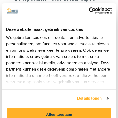
daglicht binnenkomen en blijft ook
het uitzicht gedeeltelijk behouden.
De bediening op zonne-energie
Deze website maakt gebruik van cookies
maakte het mogelijk om de
zonweringen te plaatsen zonder
We gebruiken cookies om content en advertenties te
personaliseren, om functies voor social media te bieden
bijkomende elektrische bekabeling
en om ons websiteverkeer te analyseren. Ook delen we
naar ieder dakraam.
informatie over uw gebruik van onze site met onze
partners voor social media, adverteren en analyse. Deze
De les uit deze case
partners kunnen deze gegevens combineren met andere
informatie die u aan ze heeft verstrekt of die ze hebben
Dit project toont waarom een
verzameld op basis van uw gebruik van hun services.
lichtstraat vervangen soms veel
verder gaat dan een klassieke
Details tonen
dakraamplaatsing. De uitdaging zat
niet alleen in het verwijderen van de
Alles toestaan
oude constructie, maar vooral in