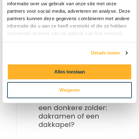
informatie over uw gebruik van onze site met onze
Dakkapel Ruimte
partners voor social media, adverteren en analyse. Deze
evenveel ruimte als
partners kunnen deze gegevens combineren met andere
een dakkapel?
informatie die u aan ze heeft verstrekt of die ze hebben
verzameld op basis van uw gebruik van hun services.
4
Wat is goedkoper:
VELUX Dakkapel
Details tonen
Ruimte of
traditionele
Alles toestaan
dakkapel?
Weigeren
5
Wat is beter voor
een donkere zolder:
dakramen of een
dakkapel?