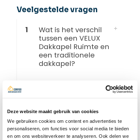
Veelgestelde vragen​
1
Wat is het verschil
tussen een VELUX
Dakkapel Ruimte en
een traditionele
dakkapel?
2
Is een VELUX
Dakkapel Ruimte
een goed
alternatief voor een
Deze website maakt gebruik van cookies
dakkapel?
We gebruiken cookies om content en advertenties te
personaliseren, om functies voor social media te bieden
en om ons websiteverkeer te analyseren. Ook delen we
3
Geeft een VELUX