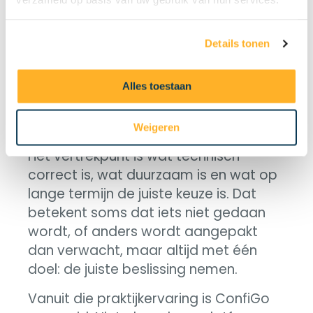
Tijd voor de
juiste
keuze?
Details tonen
Alles toestaan
Veel advies vertrekt vanuit verkoop.
Hier is het omgekeerd.
Weigeren
Het vertrekpunt is wat technisch
correct is, wat duurzaam is en wat op
lange termijn de juiste keuze is. Dat
betekent soms dat iets niet gedaan
wordt, of anders wordt aangepakt
dan verwacht, maar altijd met één
doel: de juiste beslissing nemen.
Vanuit die praktijkervaring is ConfiGo