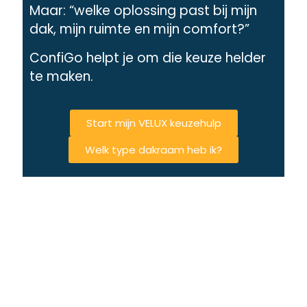
Maar: “welke oplossing past bij mijn
dak, mijn ruimte en mijn comfort?”
ConfiGo helpt je om die keuze helder
te maken.
Start mijn VELUX keuzehulp
Welk type dakraam heb ik?
Advies op maat
voor elke situatie
Snelle reactie
binnen 24 uur
Lokale experts