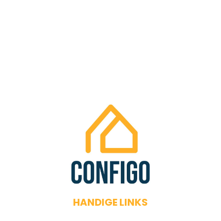
in je buurt
Tevreden klanten
250+ positieve reviews
HANDIGE LINKS