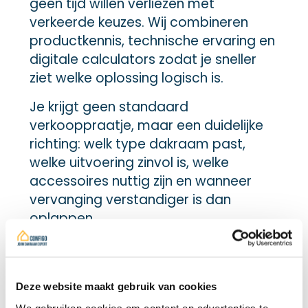
geen tijd willen verliezen met
verkeerde keuzes. Wij combineren
productkennis, technische ervaring en
digitale calculators zodat je sneller
ziet welke oplossing logisch is.
Je krijgt geen standaard
verkooppraatje, maar een duidelijke
richting: welk type dakraam past,
welke uitvoering zinvol is, welke
accessoires nuttig zijn en wanneer
vervanging verstandiger is dan
oplappen.
VELUX is een sterk merk. Maar het
juiste resultaat hangt niet alleen af
van het merk. Het hangt af van de
Deze website maakt gebruik van cookies
juiste combinatie van product, dak,
We gebruiken cookies om content en advertenties te