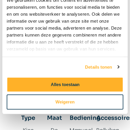
plaatsing en gebruik.
personaliseren, om functies voor social media te bieden
en om ons websiteverkeer te analyseren. Ook delen we
100% onafhankelijk advies- wij
informatie over uw gebruik van onze site met onze
verkopen niet, wij adviseren.
partners voor social media, adverteren en analyse. Deze
partners kunnen deze gegevens combineren met andere
Ervaring met duizenden projecten
informatie die u aan ze heeft verstrekt of die ze hebben
in heel Europa.
verzameld op basis van uw gebruik van hun services.
Van oriëntatie tot plaatsing: wij
Details tonen
staan naast je.
Alles toestaan
De juiste keuze in 4
stappen
Weigeren
Type
Maat
Bediening
Accessoire