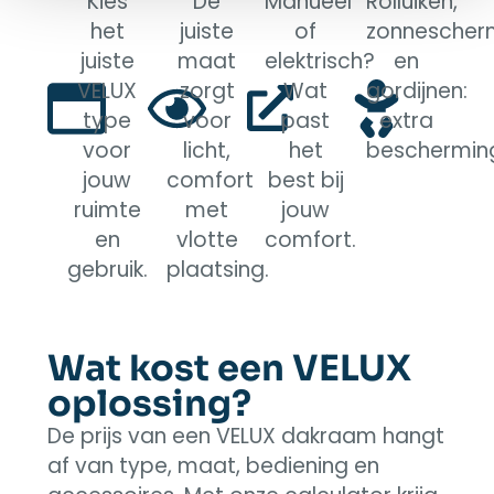
Kies
De
Manueel
Rolluiken,
het
juiste
of
zonnescher
juiste
maat
elektrisch?
en
VELUX
zorgt
Wat
gordijnen:
type
voor
past
extra
voor
licht,
het
beschermin
jouw
comfort
best bij
ruimte
met
jouw
en
vlotte
comfort.
gebruik.
plaatsing.
Wat kost een VELUX
oplossing?
De prijs van een VELUX dakraam hangt
af van type, maat, bediening en