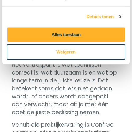
Tijd voor de
juiste
keuze?
Details tonen
Alles toestaan
Veel advies vertrekt vanuit verkoop.
Hier is het omgekeerd.
Weigeren
Het vertrekpunt is wat technisch
correct is, wat duurzaam is en wat op
lange termijn de juiste keuze is. Dat
betekent soms dat iets niet gedaan
wordt, of anders wordt aangepakt
dan verwacht, maar altijd met één
doel: de juiste beslissing nemen.
Vanuit die praktijkervaring is ConfiGo