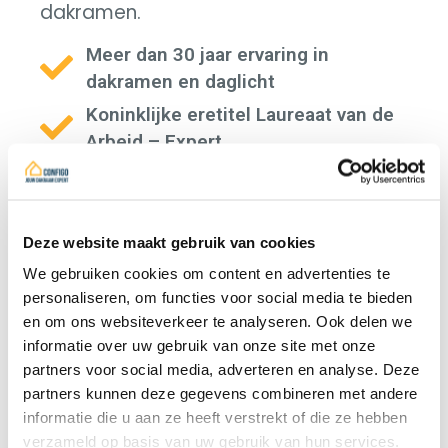
dakramen.
Meer dan 30 jaar ervaring in
dakramen en daglicht
Koninklijke eretitel Laureaat van de
Arbeid – Expert
Nationaal voorzitter van de
dakdekkerssector binnen Embuild
Domeindeskundige in juridische
Deze website maakt gebruik van cookies
geschillen
We gebruiken cookies om content en advertenties te
personaliseren, om functies voor social media te bieden
en om ons websiteverkeer te analyseren. Ook delen we
informatie over uw gebruik van onze site met onze
partners voor social media, adverteren en analyse. Deze
Praktijk
partners kunnen deze gegevens combineren met andere
informatie die u aan ze heeft verstrekt of die ze hebben
verzameld op basis van uw gebruik van hun services.