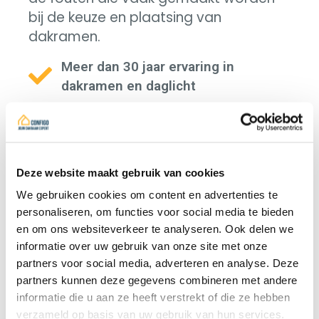
bij de keuze en plaatsing van
dakramen.
Meer dan 30 jaar ervaring in
dakramen en daglicht
Koninklijke eretitel Laureaat van de
Arbeid – Expert
Nationaal voorzitter van de
dakdekkerssector binnen Embuild
Deze website maakt gebruik van cookies
Domeindeskundige in juridische
We gebruiken cookies om content en advertenties te
personaliseren, om functies voor social media te bieden
geschillen
en om ons websiteverkeer te analyseren. Ook delen we
informatie over uw gebruik van onze site met onze
partners voor social media, adverteren en analyse. Deze
partners kunnen deze gegevens combineren met andere
informatie die u aan ze heeft verstrekt of die ze hebben
Praktijk
verzameld op basis van uw gebruik van hun services.