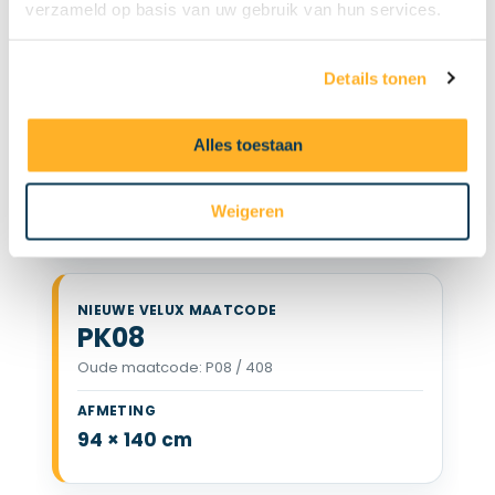
verzameld op basis van uw gebruik van hun services.
Details tonen
MK08
Oude maatcode: M08 / 308 / 2
Alles toestaan
VELUX MK08 78 x 140 cm
78 × 140 cm
Weigeren
PK08
Oude maatcode: P08 / 408
VELUX PK08 94 x 140 cm
94 × 140 cm