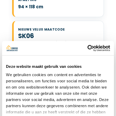
94 × 118 cm
SK06
Oude maatcode: S06 / 606 / 4
VELUX SK06 114 x 118 cm
114 × 118 cm
Deze website maakt gebruik van cookies
We gebruiken cookies om content en advertenties te
personaliseren, om functies voor social media te bieden
FK08
en om ons websiteverkeer te analyseren. Ook delen we
informatie over uw gebruik van onze site met onze
Oude maatcode: —
partners voor social media, adverteren en analyse. Deze
VELUX FK08 66 x 140 cm
partners kunnen deze gegevens combineren met andere
informatie die u aan ze heeft verstrekt of die ze hebben
66 × 140 cm