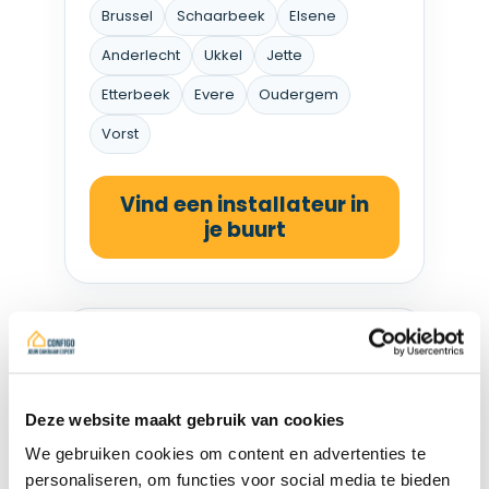
Brussel
Schaarbeek
Elsene
Anderlecht
Ukkel
Jette
Etterbeek
Evere
Oudergem
Vorst
Vind een installateur in
je buurt
Installateur in Waals-
Brabant
Deze website maakt gebruik van cookies
Voor aanvragen in Waals-
We gebruiken cookies om content en advertenties te
Brabant en de rand rond
personaliseren, om functies voor social media te bieden