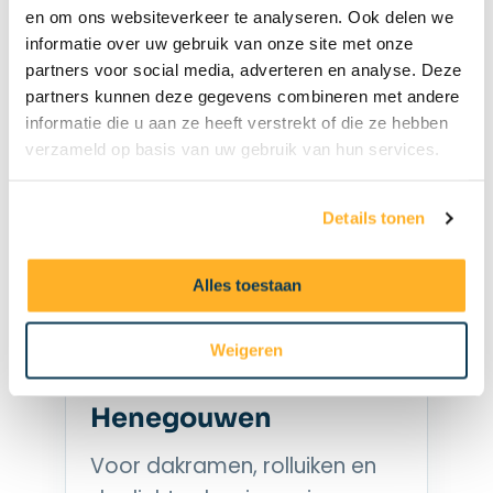
Brussel.
en om ons websiteverkeer te analyseren. Ook delen we
informatie over uw gebruik van onze site met onze
partners voor social media, adverteren en analyse. Deze
Waver
Nijvel
Waterloo
partners kunnen deze gegevens combineren met andere
Rixensart
Tubeke
Genappe
informatie die u aan ze heeft verstrekt of die ze hebben
verzameld op basis van uw gebruik van hun services.
Jodoigne
Perwez
Details tonen
Vind een installateur in
je buurt
Alles toestaan
Weigeren
Installateur in
Henegouwen
Voor dakramen, rolluiken en