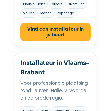
Knokke-Heist
Torhout
Diksmuide
Veurne
Menen
Poperinge
Vind een installateur in
je buurt
Installateur in Vlaams-
Brabant
Voor professionele plaatsing
rond Leuven, Halle, Vilvoorde
en de brede regio.
Leuven
Halle
Vilvoorde
Tienen