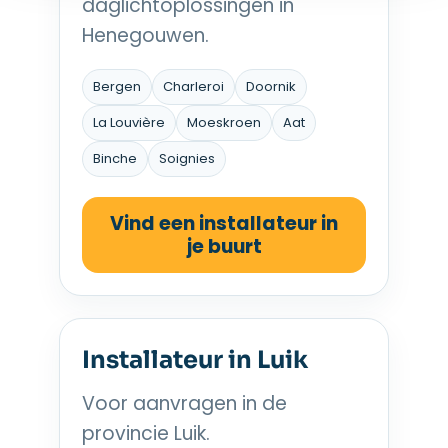
daglichtoplossingen in
Henegouwen.
Bergen
Charleroi
Doornik
La Louvière
Moeskroen
Aat
Binche
Soignies
Vind een installateur in
je buurt
Installateur in Luik
Voor aanvragen in de
provincie Luik.