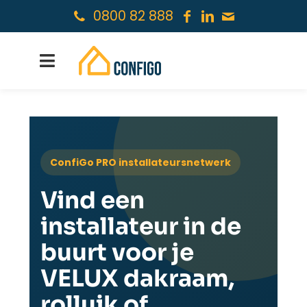
0800 82 888
ConfiGo PRO installateursnetwerk
Vind een
installateur in de
buurt voor je
VELUX dakraam,
rolluik of