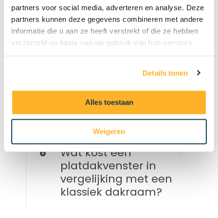
4
Welke oplossing
partners voor social media, adverteren en analyse. Deze
geeft meer daglicht
partners kunnen deze gegevens combineren met andere
informatie die u aan ze heeft verstrekt of die ze hebben
en extra ruimte?
verzameld op basis van uw gebruik van hun services.
5
Hoe wordt een
Details tonen
platdakvenster
waterdicht
Alles toestaan
aangesloten op het
dakmembraan?
Weigeren
6
Wat kost een
platdakvenster in
vergelijking met een
klassiek dakraam?