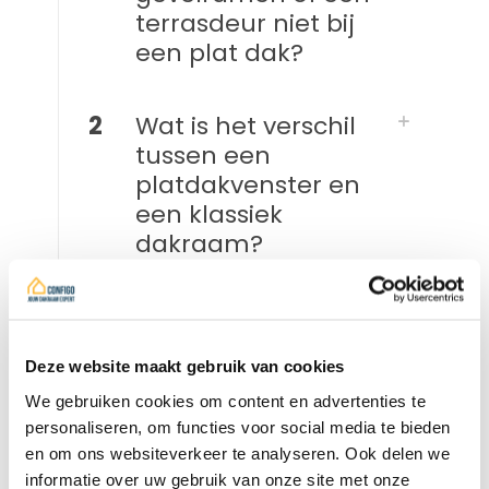
terrasdeur niet bij
een plat dak?
2
Wat is het verschil
tussen een
platdakvenster en
een klassiek
dakraam?
3
Heb ik voor een
uitbouw met
Deze website maakt gebruik van cookies
platdakvenster een
vergunning nodig in
We gebruiken cookies om content en advertenties te
personaliseren, om functies voor social media te bieden
België?
en om ons websiteverkeer te analyseren. Ook delen we
informatie over uw gebruik van onze site met onze