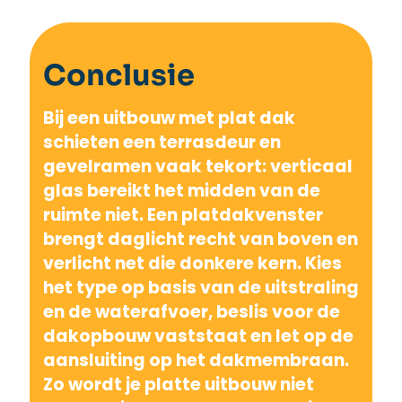
Conclusie
Bij een uitbouw met plat dak
schieten een terrasdeur en
gevelramen vaak tekort: verticaal
glas bereikt het midden van de
ruimte niet. Een platdakvenster
brengt daglicht recht van boven en
verlicht net die donkere kern. Kies
het type op basis van de uitstraling
en de waterafvoer, beslis voor de
dakopbouw vaststaat en let op de
aansluiting op het dakmembraan.
Zo wordt je platte uitbouw niet