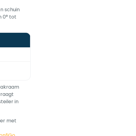
n schuin
 0° tot
 dakraam
vraagt
eiler in
ter met
onfiGo
.