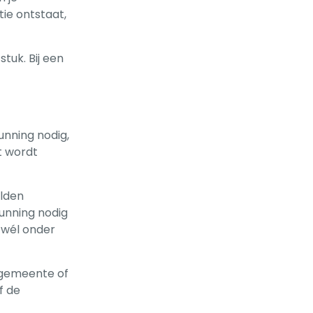
ie ontstaat,
tuk. Bij een
nning nodig,
t wordt
elden
unning nodig
 wél onder
e gemeente of
f de