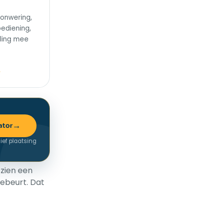
onwering,
bediening,
ling mee
ator
sief plaatsing
 zien een
gebeurt. Dat