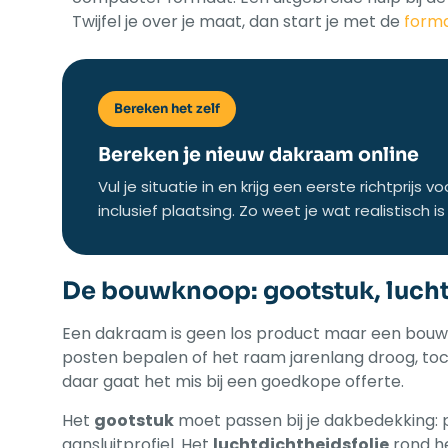
Twijfel je over je maat, dan start je met de
form
Bereken het zelf
Bereken je nieuw dakraam online
Vul je situatie in en krijg een eerste richtprijs
inclusief plaatsing. Zo weet je wat realistisch 
De bouwknoop: gootstuk, luchtd
Een dakraam is geen los product maar een bou
posten bepalen of het raam jarenlang droog, tochtv
daar gaat het mis bij een goedkope offerte.
Het
gootstuk
moet passen bij je dakbedekking: 
aansluitprofiel. Het
luchtdichtheidsfolie
rond he