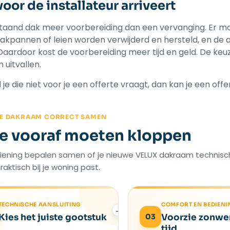
oor de installateur arriveert
taand dak meer voorbereiding dan een vervanging. Er m
kpannen of leien worden verwijderd en hersteld, en de a
ardoor kost de voorbereiding meer tijd en geld. De keuz
 uitvallen.
je die niet voor je een offerte vraagt, dan kan je een offe
JE DAKRAAM CORRECT SAMEN
ie vooraf moeten kloppen
iening bepalen samen of je nieuwe VELUX dakraam technisc
raktisch bij je woning past.
TECHNISCHE AANSLUITING
COMFORT EN BEDIENI
→
Kies het juiste gootstuk
03
Voorzie zonwe
tijd