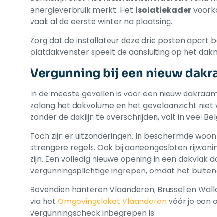
energieverbruik merkt. Het
isolatiekader
voorko
vaak al de eerste winter na plaatsing.
Zorg dat de installateur deze drie posten apart be
platdakvenster speelt de aansluiting op het dak
Vergunning bij een nieuw dakra
In de meeste gevallen is voor een nieuw dakraa
zolang het dakvolume en het gevelaanzicht niet 
zonder de daklijn te overschrijden, valt in veel 
Toch zijn er uitzonderingen. In beschermde woo
strengere regels. Ook bij aaneengesloten rijwon
zijn. Een volledig nieuwe opening in een dakvla
vergunningsplichtige ingrepen, omdat het buitena
Bovendien hanteren Vlaanderen, Brussel en Wallonië
via het
Omgevingsloket Vlaanderen
vóór je een o
vergunningscheck inbegrepen is.