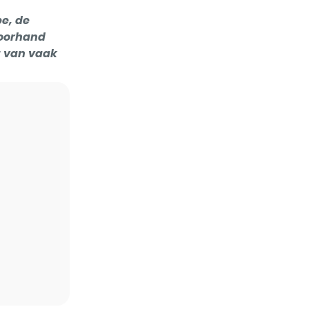
e, de
voorhand
t van vaak