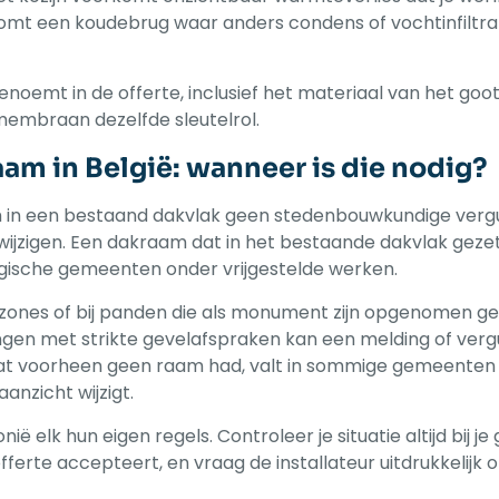
mt een koudebrug waar anders condens of vochtinfiltrat
noemt in de offerte, inclusief het materiaal van het goots
membraan dezelfde sleutelrol.
am in België: wanneer is die nodig?
m in een bestaand dakvlak geen stedenbouwkundige vergu
wijzigen. Een dakraam dat in het bestaande dakvlak geze
Belgische gemeenten onder vrijgestelde werken.
nzones of bij panden die als monument zijn opgenomen g
ingen met strikte gevelafspraken kan een melding of verg
k dat voorheen geen raam had, valt in sommige gemeenten
anzicht wijzigt.
 elk hun eigen regels. Controleer je situatie altijd bij j
fferte accepteert, en vraag de installateur uitdrukkelijk o