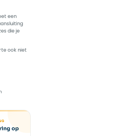
oet een
ansluiting
es die je
rte ook niet
h
NG
ring op