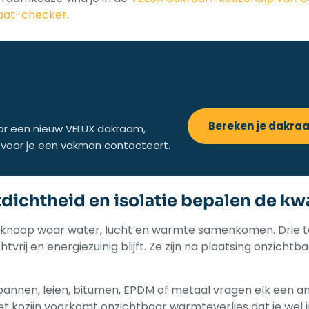
aat-checker
.
Bereken je dakra
 voor een nieuw VELUX dakraam,
is voor je een vakman contacteert.
ichtheid en isolatie bepalen de kwa
wknoop waar water, lucht en warmte samenkomen. Drie 
rij en energiezuinig blijft. Ze zijn na plaatsing onzichtb
pannen, leien, bitumen, EPDM of metaal vragen elk een a
t kozijn voorkomt onzichtbaar warmteverlies dat je wel i