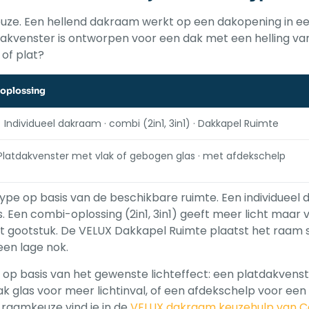
euze. Een hellend dakraam werkt op een dakopening in ee
tdakvenster is ontworpen voor een dak met een helling van
 of plat?
oplossing
Individueel dakraam · combi (2in1, 3in1) · Dakkapel Ruimte
Platdakvenster met vlak of gebogen glas · met afdekschelp
type op basis van de beschikbare ruimte. Een individueel
Een combi-oplossing (2in1, 3in1) geeft meer licht maar 
 gootstuk. De VELUX Dakkapel Ruimte plaatst het raam st
een lage nok.
e op basis van het gewenste lichteffect: een platdakvens
k glas voor meer lichtinval, of een afdekschelp voor een
 raamkeuze vind je in de
VELUX dakraam keuzehulp van C