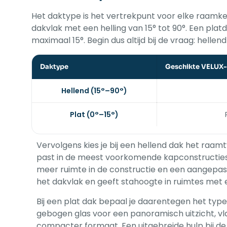
Het daktype is het vertrekpunt voor elke raamk
dakvlak met een helling van 15° tot 90°. Een pla
maximaal 15°. Begin dus altijd bij de vraag: hellend
Daktype
Geschikte VELUX-
Hellend (15°–90°)
Plat (0°–15°)
Vervolgens kies je bij een hellend dak het raam
past in de meest voorkomende kapconstructies. 
meer ruimte in de constructie en een aangepast
het dakvlak en geeft stahoogte in ruimtes met 
Bij een plat dak bepaal je daarentegen het typ
gebogen glas voor een panoramisch uitzicht, vla
compacter formaat. Een uitgebreide hulp bij de