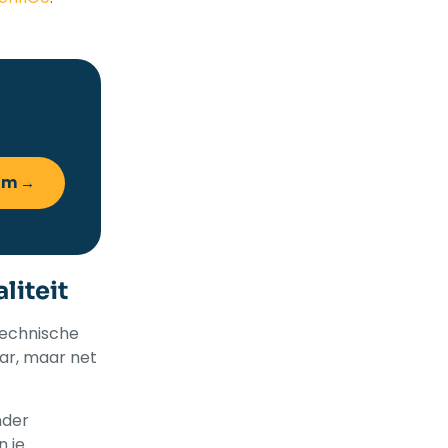
am →
liteit
technische
aar, maar net
nder
n je