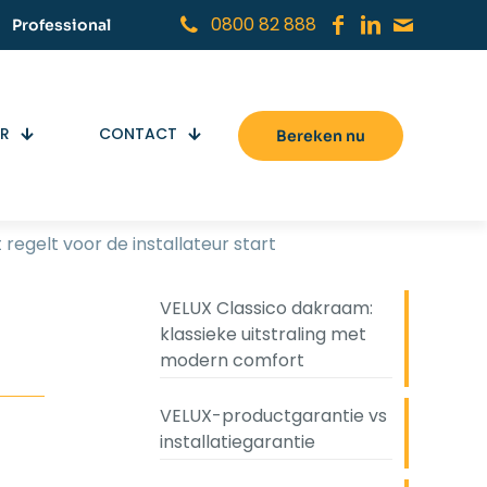
0800 82 888
Professional
ER
CONTACT
Bereken nu
regelt voor de installateur start
VELUX Classico dakraam:
klassieke uitstraling met
modern comfort
VELUX-productgarantie vs
installatiegarantie