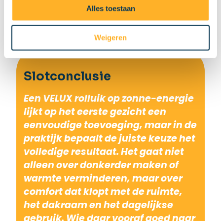
Alles toestaan
Weigeren
Slotconclusie
Een VELUX rolluik op zonne-energie
lijkt op het eerste gezicht een
eenvoudige toevoeging, maar in de
praktijk bepaalt de juiste keuze het
volledige resultaat. Het gaat niet
alleen over donkerder maken of
warmte verminderen, maar over
comfort dat klopt met de ruimte,
het dakraam en het dagelijkse
gebruik. Wie daar vooraf goed naar