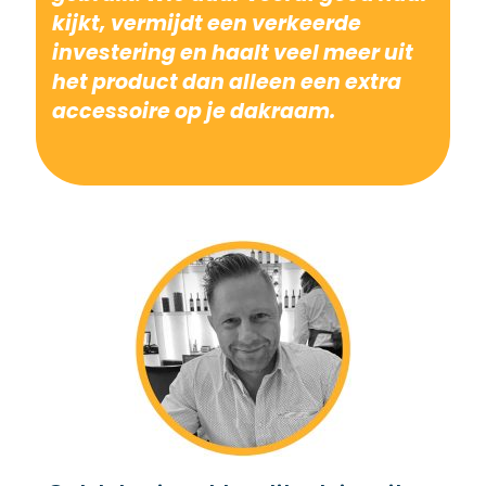
kijkt, vermijdt een verkeerde
investering en haalt veel meer uit
het product dan alleen een extra
accessoire op je dakraam.