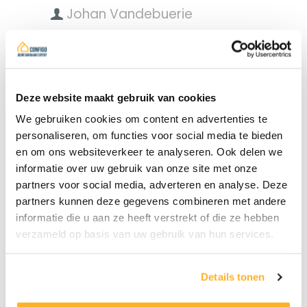
Johan Vandebuerie
Bereken zelf je rolluik offerte
online
Wil je gewoon je project voorstellen?
Deze website maakt gebruik van cookies
Help ons dan door even
We gebruiken cookies om content en advertenties te
deze
checklist
in te vullen.
personaliseren, om functies voor social media te bieden
en om ons websiteverkeer te analyseren. Ook delen we
informatie over uw gebruik van onze site met onze
partners voor social media, adverteren en analyse. Deze
partners kunnen deze gegevens combineren met andere
informatie die u aan ze heeft verstrekt of die ze hebben
verzameld op basis van uw gebruik van hun services.
Details tonen