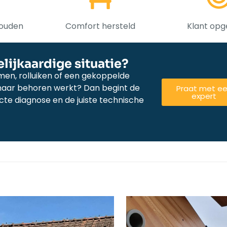
houden
Comfort hersteld
Klant opg
lijkaardige situatie?
men, rolluiken of een gekoppelde
r naar behoren werkt? Dan begint de
Praat met e
expert
cte diagnose en de juiste technische