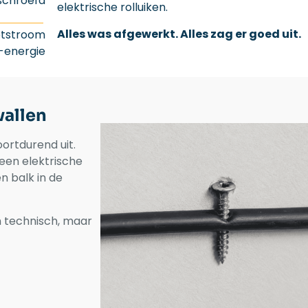
schroefd
elektrische rolluiken.
Alles was afgewerkt. Alles zag er goed uit.
etstroom
-energie
vallen
oortdurend uit.
een elektrische
n balk in de
n technisch, maar