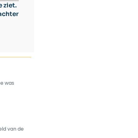
e ziet.
achter
mte was
eld van de