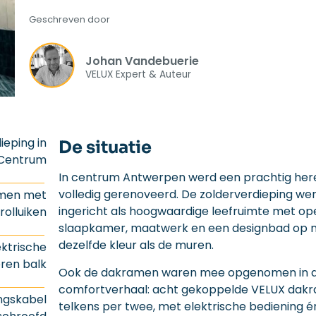
Geschreven door
Johan Vandebuerie
VELUX Expert & Auteur
eping in
De situatie
 Centrum
In centrum Antwerpen werd een prachtig her
volledig gerenoveerd. De zolderverdieping we
amen met
ingericht als hoogwaardige leefruimte met op
rolluiken
slaapkamer, maatwerk en een designbad op m
dezelfde kleur als de muren.
ektrische
eren balk
Ook de dakramen waren mee opgenomen in 
comfortverhaal: acht gekoppelde VELUX dak
ngskabel
telkens per twee, met elektrische bediening é