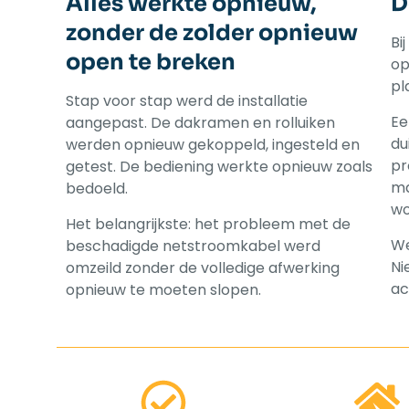
Alles werkte opnieuw,
D
zonder de zolder opnieuw
Bi
open te breken
op
pl
Stap voor stap werd de installatie
Ee
aangepast. De dakramen en rolluiken
du
werden opnieuw gekoppeld, ingesteld en
pr
getest. De bediening werkte opnieuw zoals
ma
bedoeld.
wo
Het belangrijkste: het probleem met de
We
beschadigde netstroomkabel werd
Ni
omzeild zonder de volledige afwerking
ac
opnieuw te moeten slopen.