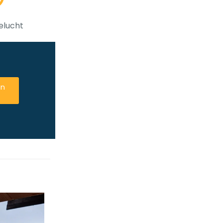
elucht
en