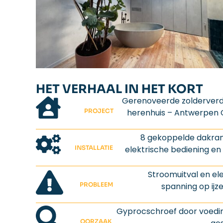
HET VERHAAL IN HET KORT
Gerenoveerde zolderverdi
PROJECT
herenhuis – Antwerpen
8 gekoppelde dakr
INSTALLATIE
elektrische bediening en 
Stroomuitval en el
PROBLEEM
spanning op ijz
Gyprocschroef door voedi
OORZAAK