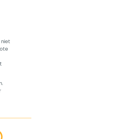
 niet
rote
t
n.
r