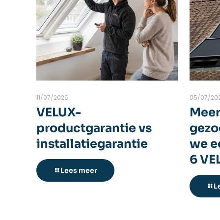
11/07/2026
05/07/20
VELUX-
Meer
productgarantie vs
gezo
installatiegarantie
we ee
6 VE
Lees meer
L