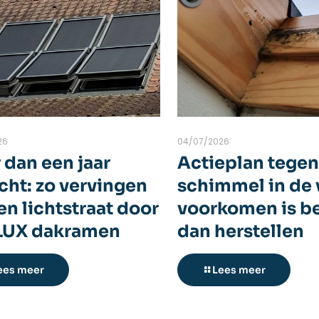
26
04/07/2026
 dan een jaar
Actieplan tege
cht: zo vervingen
schimmel in de 
n lichtstraat door
voorkomen is b
LUX dakramen
dan herstellen
ees meer
Lees meer