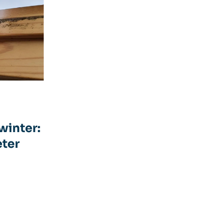
n
winter:
eter