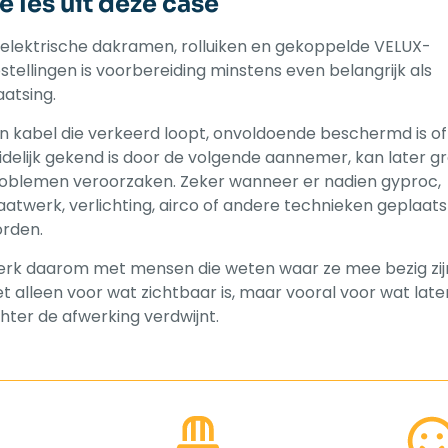
e les uit deze case
j elektrische dakramen, rolluiken en gekoppelde VELUX-
stellingen is voorbereiding minstens even belangrijk als
aatsing.
n kabel die verkeerd loopt, onvoldoende beschermd is of
idelijk gekend is door de volgende aannemer, kan later g
oblemen veroorzaken. Zeker wanneer er nadien gyproc,
atwerk, verlichting, airco of andere technieken geplaats
rden.
rk daarom met mensen die weten waar ze mee bezig zij
et alleen voor wat zichtbaar is, maar vooral voor wat late
hter de afwerking verdwijnt.