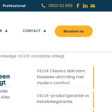
0800 82 888
Professional
ER
CONTACT
Bereken nu
ledige VELUX-installatie stillegt
VELUX Classico dakraam:
een
klassieke uitstraling met
gt
modern comfort
elde
VELUX-productgarantie vs
 Alles
installatiegarantie