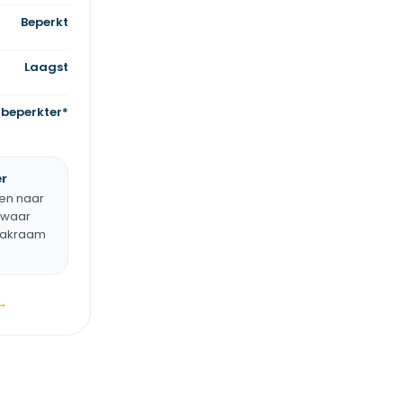
Beperkt
Laagst
beperkter*
r
gen naar
 waar
dakraam