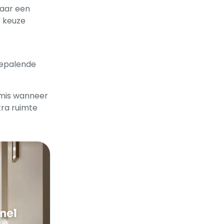
naar een
e keuze
bepalende
k mis wanneer
tra ruimte
nel