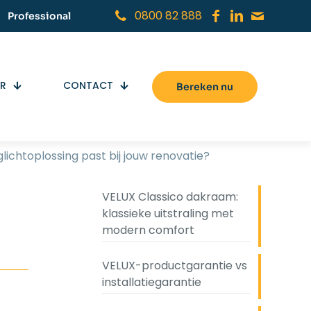
0800 82 888
Professional
ER
CONTACT
Bereken nu
lichtoplossing past bij jouw renovatie?
VELUX Classico dakraam:
klassieke uitstraling met
modern comfort
VELUX-productgarantie vs
installatiegarantie