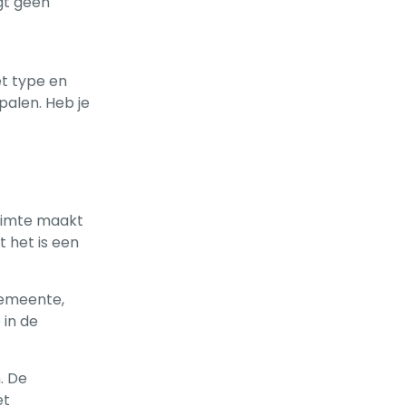
gt geen
et type en
palen. Heb je
ruimte maakt
 het is een
gemeente,
 in de
. De
et