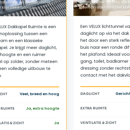
Daglicht voor ruimtes waa
stahoogte en ruimtegevoel
gewoon dakraam niet kan
 klassieke uitbouw
Een VELUX lichttunnel v
LUX Dakkapel Ruimte is een
daglicht op via het dak 
noplossing tussen een
het door een sterk refl
am en een klassieke
buis naar een ronde dif
pel. Je krijgt meer daglicht,
het plafond. Ideaal voo
 hoogte en een ruimer
gang, toilet, badkamer 
l op zolder, zonder meteen
dressing zonder rechts
een volledige uitbouw te
contact met het dakvla
.
Gericht
Veel, breed en hoog
DAGLICHT
ICHT
Ja, extra hoogte
EXTRA RUIMTE
 RUIMTE
Ja
VENTILATIE & ZICHT
LATIE & ZICHT