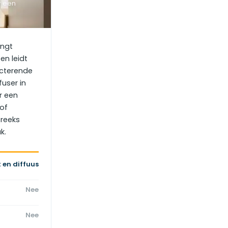
r een
angt
en leidt
ecterende
fuser in
r een
of
treeks
k.
 en diffuus
Nee
Nee