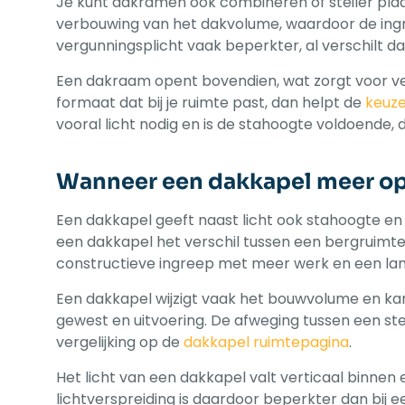
Je kunt dakramen ook combineren of steiler pla
verbouwing van het dakvolume, waardoor de ingre
vergunningsplicht vaak beperkter, al verschilt 
Een dakraam opent bovendien, wat zorgt voor vent
formaat dat bij je ruimte past, dan helpt de
keuz
vooral licht nodig en is de stahoogte voldoende,
Wanneer een dakkapel meer op
Een dakkapel geeft naast licht ook stahoogte en
een dakkapel het verschil tussen een bergruimte
constructieve ingreep met meer werk en een lan
Een dakkapel wijzigt vaak het bouwvolume en kan
gewest en uitvoering. De afweging tussen een ste
vergelijking op de
dakkapel ruimtepagina
.
Het licht van een dakkapel valt verticaal binnen e
lichtverspreiding is daardoor beperkter dan bij 