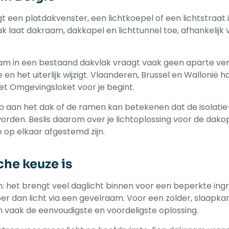
t een platdakvenster, een lichtkoepel of een lichtstraat 
k laat dakraam, dakkapel en lichttunnel toe, afhankelijk 
raam in een bestaand dakvlak vraagt vaak geen aparte ve
 het uiterlijk wijzigt. Vlaanderen, Brussel en Wallonië h
 het Omgevingsloket voor je begint.
p aan het dak of de ramen kan betekenen dat de isolatie
orden. Beslis daarom over je lichtoplossing voor de dak
ie op elkaar afgestemd zijn.
he keuze is
n: het brengt veel daglicht binnen voor een beperkte ingr
per dan licht via een gevelraam. Voor een zolder, slaapka
vaak de eenvoudigste en voordeligste oplossing.