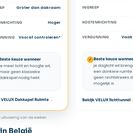
Groter dan dakraam
INGREEP
EP
Hoger
KOSTENRICHTING
ENRICHTING
Vaak 
Vooraf controleren*
VERGUNNING
UNNING
Beste keuze wannee
Beste keuze wanneer
✓
je daglicht wil bren
je meer licht en hoogte wil,
een donkere ruimte
maar geen klassieke
geen rechtstreeks 
dakkapel nodig hebt.
mogelijk is.
k VELUX Dakkapel Ruimte
Bekijk VELUX lichttunnel
 uitvoering van de werken.
in België