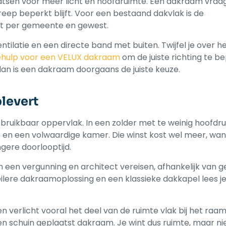
atsen voor meer licht en hoofdruimte. Een dakraam vraa
ep beperkt blijft. Voor een bestaand dakvlak is de
dat per gemeente en gewest.
ilatie en een directe band met buiten. Twijfel je over h
ehulp voor een VELUX dakraam
om de juiste richting te be
 dan is een dakraam doorgaans de juiste keuze.
levert
 bruikbaar oppervlak. In een zolder met te weinig hoofd
 en een volwaardige kamer. Die winst kost wel meer, want
gere doorlooptijd.
 een vergunning en architect vereisen, afhankelijk van 
ilere dakraamoplossing en een klassieke dakkapel lees je
n verlicht vooral het deel van de ruimte vlak bij het raam
een schuin geplaatst dakraam. Je wint dus ruimte, maar ni