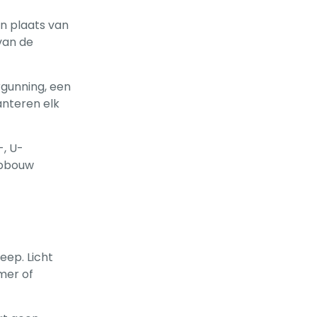
in plaats van
van de
rgunning, een
anteren elk
-, U-
opbouw
eep. Licht
mer of