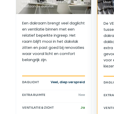
Meer licht en frisse lucht in het
Meer 
bestaande dakvlak
zonder
Een dakraam brengt veel daglicht
De VE
en ventilatie binnen met een
tusse
relatief beperkte ingreep. Het
dakra
raam blijft mooi in het dakvlak
dakka
zitten en past goed bij renovaties
extra
waar vooral licht en comfort
gevoe
belangrijk zijn.
voor 
kiezen
Veel, diep verspreid
DAGLICHT
DAGL
Nee
EXTRA RUIMTE
EXTRA
Ja
VENTILATIE & ZICHT
VENTI