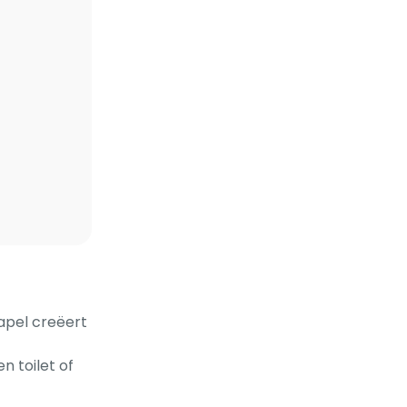
apel creëert
n toilet of