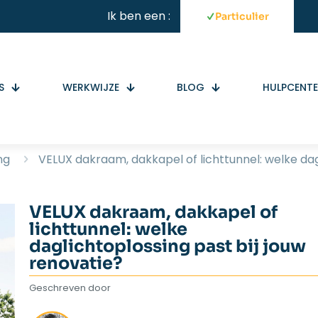
Ik ben een :
Particulier
S
WERKWIJZE
BLOG
HULPCENT
ng
VELUX dakraam, dakkapel of lichttunnel: welke dag
VELUX dakraam, dakkapel of
lichttunnel: welke
daglichtoplossing past bij jouw
renovatie?
Geschreven door