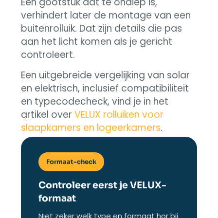
Een gootstuk dat te ondiep is,
verhindert later de montage van een
buitenrolluik. Dat zijn details die pas
aan het licht komen als je gericht
controleert.
Een uitgebreide vergelijking van solar
en elektrisch, inclusief compatibiliteit
en typecodecheck, vind je in het
artikel over
VELUX rolluiken voor
slaapkamers en logeerkamers
.
Formaat-check
Controleer eerst je VELUX-
formaat
Niet zeker welk type en formaat hor bij