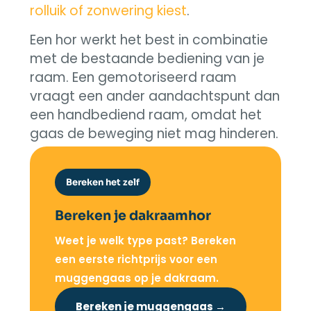
rolluik of zonwering kiest
.
Een hor werkt het best in combinatie
met de bestaande bediening van je
raam. Een gemotoriseerd raam
vraagt een ander aandachtspunt dan
een handbediend raam, omdat het
gaas de beweging niet mag hinderen.
Bereken het zelf
Bereken je dakraamhor
Weet je welk type past? Bereken
een eerste richtprijs voor een
muggengaas op je dakraam.
Bereken je muggengaas →