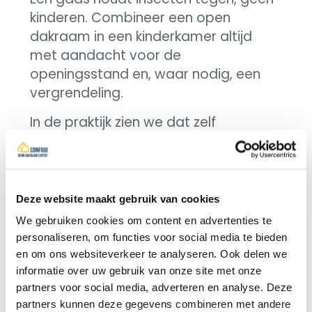
kinderen. Combineer een open
dakraam in een kinderkamer altijd
met aandacht voor de
openingsstand en, waar nodig, een
vergrendeling.
In de praktijk zien we dat zelf
geknutselde gazen vaak loskomen of
scheuren. Een gaas dat past bij de
typecode en netjes in de geleiders zit,
gaat langer mee en blijft veiliger.
Deze website maakt gebruik van cookies
Combineren met zonwering
We gebruiken cookies om content en advertenties te
personaliseren, om functies voor social media te bieden
en ventilatie
en om ons websiteverkeer te analyseren. Ook delen we
informatie over uw gebruik van onze site met onze
Een hor en buitenzonwering vullen
partners voor social media, adverteren en analyse. Deze
elkaar aan. Het gaas houdt insecten
partners kunnen deze gegevens combineren met andere