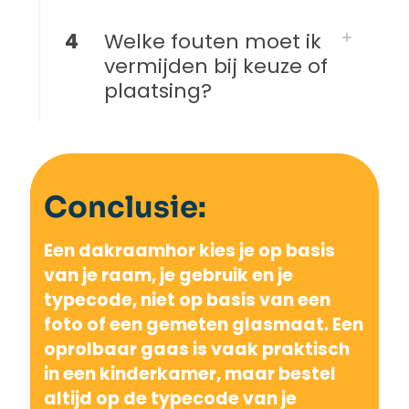
4
Welke fouten moet ik
vermijden bij keuze of
plaatsing?
Conclusie:
Een dakraamhor kies je op basis
van je raam, je gebruik en je
typecode, niet op basis van een
foto of een gemeten glasmaat. Een
oprolbaar gaas is vaak praktisch
in een kinderkamer, maar bestel
altijd op de typecode van je