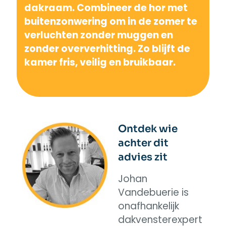
dakraam.
Combineer de hor met
buitenzonwering om in de zomer te
verluchten zonder muggen en
zonder oververhitting. Zo blijft de
kamer fris, veilig en bruikbaar.
Ontdek wie
achter dit
advies zit
Johan
Vandebuerie is
onafhankelijk
dakvensterexpert