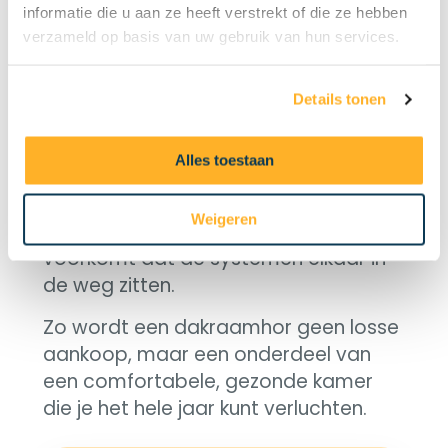
buiten, de buitenzonwering houdt hitte
informatie die u aan ze heeft verstrekt of die ze hebben
buiten het glas. Samen kun je in de
verzameld op basis van uw gebruik van hun services.
zomer verluchten zonder muggen en
zonder de kamer te laten
Details tonen
oververhitten.
Denk vooraf na over de combinatie.
Alles toestaan
Een rolluik, een zonnescherm en een
hor delen dezelfde zone rond het
Weigeren
raam. Een doordachte keuze
voorkomt dat de systemen elkaar in
de weg zitten.
Zo wordt een dakraamhor geen losse
aankoop, maar een onderdeel van
een comfortabele, gezonde kamer
die je het hele jaar kunt verluchten.