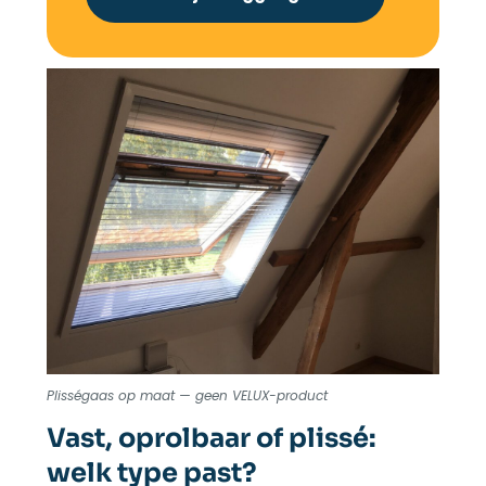
Plisségaas op maat — geen VELUX-product
Vast, oprolbaar of plissé:
welk type past?