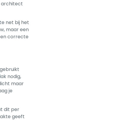
 architect
e net bij het
uw, maar een
een correcte
 gebruikt
ak nodig,
 licht maar
aag je
t dit per
lakte geeft