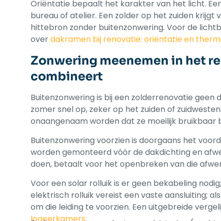
Oriëntatie bepaalt het karakter van het licht. Een 
bureau of atelier. Een zolder op het zuiden krijgt
hittebron zonder buitenzonwering. Voor de lichtb
over
dakramen bij renovatie: oriëntatie en ther
Zonwering meenemen in het re
combineert
Buitenzonwering is bij een zolderrenovatie geen 
zomer snel op, zeker op het zuiden of zuidwest
onaangenaam worden dat ze moeilijk bruikbaar bl
Buitenzonwering voorzien is doorgaans het voordel
worden gemonteerd vóór de dakdichting en afwe
doen, betaalt voor het openbreken van die afwer
Voor een solar rolluik is er geen bekabeling nod
elektrisch rolluik vereist een vaste aansluiting; 
om die leiding te voorzien. Een uitgebreide vergelij
logeerkamers
.