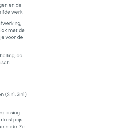
gen en de
lfde werk.
afwerking,
vlak met de
je voor de
elling, de
misch
(2in1, 3in1)
anpassing
 kostprijs
orsnede. Ze