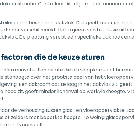
dakconstructie. Controleer dit altijd met de aannemer of
eiler in het bestaande dakvlak. Dat geeft meer stahoogt
erkbaar verschil maakt. Het is geen constructieve uitbo
akvlak. De plaatsing vereist een specifieke dakhoek en 
 factoren die de keuze sturen
olderrenovatie. Een ruimte die als slaapkamer of bureau
ije stahoogte over het grootste deel van het vloeroppervl
geving. Een dakraam dat te laag in het dakvlak zit, geeft
 hoog zit, geeft minder lichtinval op werkvlakhoogte. Vr
t.
naar de verhouding tussen glas- en vloeroppervlakte. Laa
us of zolders met beperkte hoogte. Te weinig glasopperv
dermaats aanvoelt.