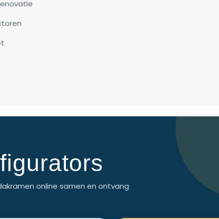
renovatie
ctoren
et
figurators
 je dakramen online samen en ontvang