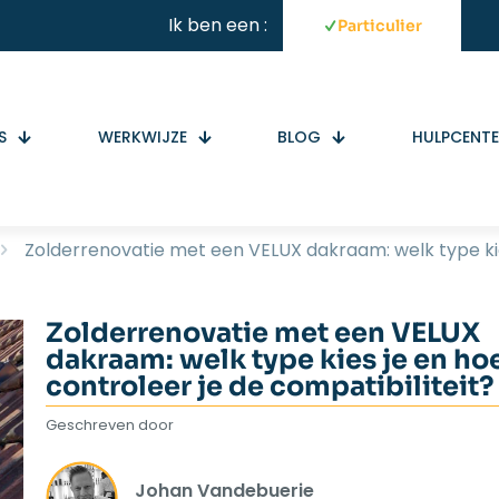
Ik ben een :
Particulier
S
WERKWIJZE
BLOG
HULPCENT
Zolderrenovatie met een VELUX dakraam: welk type kies
Zolderrenovatie met een VELUX
dakraam: welk type kies je en ho
controleer je de compatibiliteit?
Geschreven door
Johan Vandebuerie