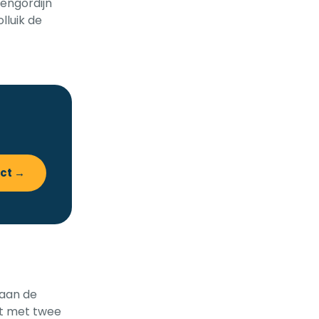
nengordijn
lluik de
ect →
 aan de
nt met twee