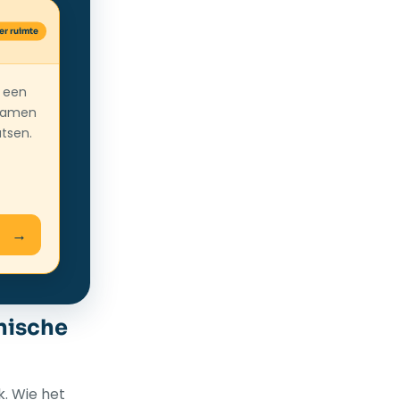
 een
kramen
atsen.
nische
k. Wie het