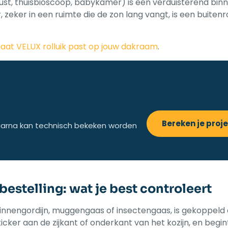
ust, thuisbioscoop, babykamer) is een verduisterend bin
eker in een ruimte die de zon lang vangt, is een buitenro
aat VELUX rolluik past op jouw dakraam
.
Bereken je proj
s. Daarna kan technisch bekeken worden
estelling: wat je best controleert
 binnengordijn, muggengaas of insectengaas, is gekoppeld
cker aan de zijkant of onderkant van het kozijn, en begi