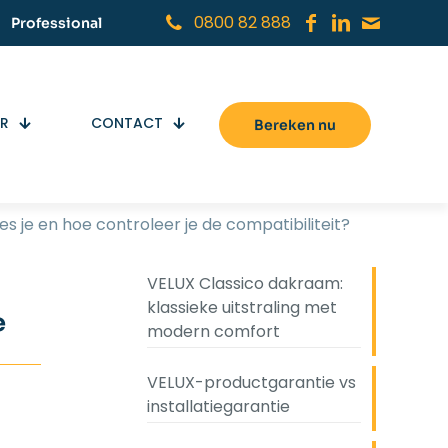
0800 82 888
Professional
ER
CONTACT
Bereken nu
 je en hoe controleer je de compatibiliteit?
VELUX Classico dakraam:
klassieke uitstraling met
e
modern comfort
VELUX-productgarantie vs
installatiegarantie