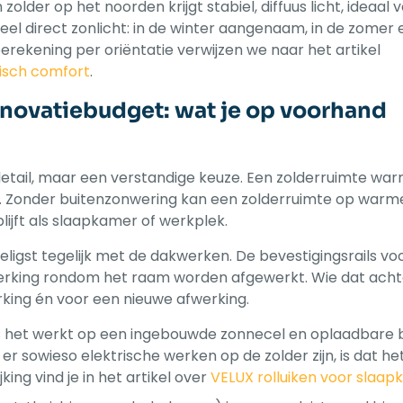
zolder op het noorden krijgt stabiel, diffuus licht, ideaal 
 veel direct zonlicht: in de winter aangenaam, in de zomer
erekening per oriëntatie verwijzen we naar het artikel
misch comfort
.
novatiebudget: wat je op voorhand
detail, maar een verstandige keuze. Een zolderruimte war
en. Zonder buitenzonwering kan een zolderruimte op warm
ijft als slaapkamer of werkplek.
igst tegelijk met de dakwerken. De bevestigingsrails voo
rking rondom het raam worden afgewerkt. Wie dat achte
king én voor een nieuwe afwerking.
ig; het werkt op een ingebouwde zonnecel en oplaadbare b
als er sowieso elektrische werken op de zolder zijn, is dat
king vind je in het artikel over
VELUX rolluiken voor slaa