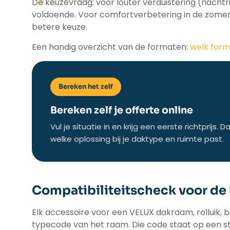
De keuzevraag: voor louter verduistering (nachtr
voldoende. Voor comfortverbetering in de zomer, z
betere keuze.
Een handig overzicht van de formaten:
welk form
Bereken het zelf
Bereken zelf je offerte online
Vul je situatie in en krijg een eerste richtprij
welke oplossing bij je daktype en ruimte past.
Compatibiliteitscheck voor de b
Elk accessoire voor een VELUX dakraam, rolluik,
typecode van het raam. Die code staat op een sti