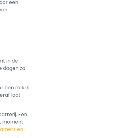
voor een
 een
mt in de
e dagen zo
r een rolluik
raf laat
atterij. Een
 het moment
pkamers en