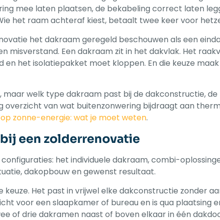
ing mee laten plaatsen, de bekabeling correct laten leg
e het raam achteraf kiest, betaalt twee keer voor hetze
rrenovatie het dakraam geregeld beschouwen als een eind
een misverstand. Een dakraam zit in het dakvlak. Het raak
d en het isolatiepakket moet kloppen. En die keuze maak 
t, maar welk type dakraam past bij de dakconstructie, de h
ig overzicht van wat buitenzonwering bijdraagt aan ther
n op zonne-energie: wat je moet weten
.
bij een zolderrenovatie
configuraties: het individuele dakraam, combi-oplossingen 
ituatie, dakopbouw en gewenst resultaat.
e keuze. Het past in vrijwel elke dakconstructie zonder a
cht voor een slaapkamer of bureau en is qua plaatsing en
ee of drie dakramen naast of boven elkaar in één dakdo