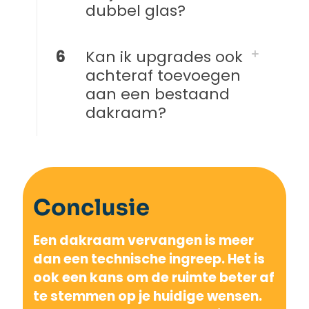
dubbel glas?
6
Kan ik upgrades ook
achteraf toevoegen
aan een bestaand
dakraam?
Conclusie
Een dakraam vervangen is meer
dan een technische ingreep. Het is
ook een kans om de ruimte beter af
te stemmen op je huidige wensen.