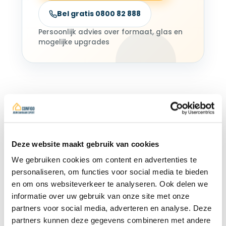
Bel gratis 0800 82 888
Persoonlijk advies over formaat, glas en
mogelijke upgrades
Klanten vragen ons ook
1
Moet ik mijn
Deze website maakt gebruik van cookies
dakraam identiek
vervangen of kan ik
We gebruiken cookies om content en advertenties te
verbeteren?
personaliseren, om functies voor social media te bieden
en om ons websiteverkeer te analyseren. Ook delen we
informatie over uw gebruik van onze site met onze
2
Kan ik bij een
partners voor social media, adverteren en analyse. Deze
vervanging een
partners kunnen deze gegevens combineren met andere