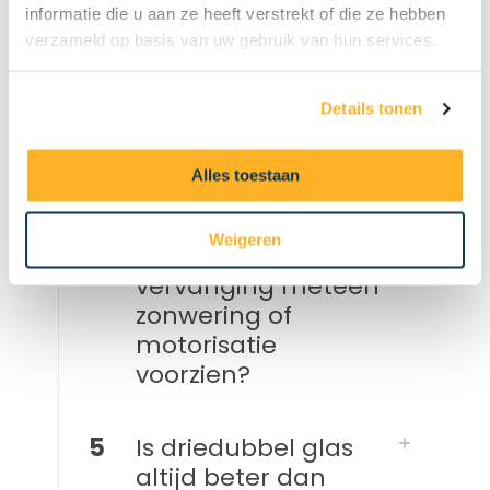
informatie die u aan ze heeft verstrekt of die ze hebben
groter dakraam
verzameld op basis van uw gebruik van hun services.
plaatsen?
Details tonen
3
Welk type glas kies
ik het best voor mijn
Alles toestaan
dakraam?
Weigeren
4
Kan ik bij een
vervanging meteen
zonwering of
motorisatie
voorzien?
5
Is driedubbel glas
altijd beter dan