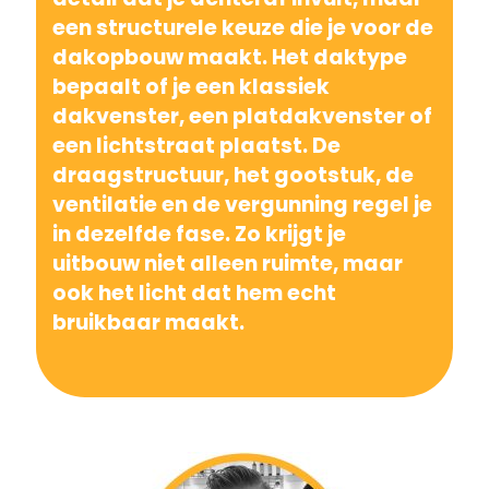
een structurele keuze die je voor de
dakopbouw maakt. Het daktype
bepaalt of je een klassiek
dakvenster, een platdakvenster of
een lichtstraat plaatst. De
draagstructuur, het gootstuk, de
ventilatie en de vergunning regel je
in dezelfde fase. Zo krijgt je
uitbouw niet alleen ruimte, maar
ook het licht dat hem echt
bruikbaar maakt.