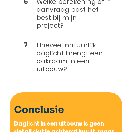
6
Welke berekening of
aanvraag past het
best bij mijn
project?
7
Hoeveel natuurlijk
daglicht brengt een
dakraam in een
uitbouw?
Conclusie
Daglicht in een uitbouw is geen
detail dat je achteraf invult, maar