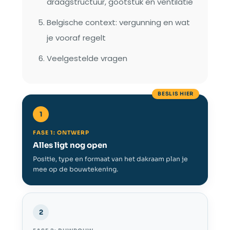
draagstructuur, gootstuk en ventilatie
Belgische context: vergunning en wat
je vooraf regelt
Veelgestelde vragen
BESLIS HIER
1
FASE 1: ONTWERP
Alles ligt nog open
Positie, type en formaat van het dakraam plan je
mee op de bouwtekening.
2