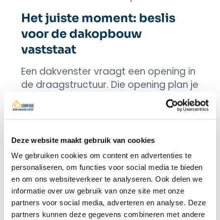
Het juiste moment: beslis
voor de dakopbouw
vaststaat
Een dakvenster vraagt een opening in
de draagstructuur. Die opening plan je
samen met de balklaag, de isolatie en
de dakbedekking. Doe je dat tijdens
het ontwerp, dan komt het raam op
de juiste plaats en hoogte. Doe je dat
Deze website maakt gebruik van cookies
pas achteraf, dan moet de
We gebruiken cookies om content en advertenties te
constructie worden opengezaagd en
personaliseren, om functies voor social media te bieden
verstevigd. Dat is duurder en leidt
en om ons websiteverkeer te analyseren. Ook delen we
vaak tot een minder nette afwerking.
informatie over uw gebruik van onze site met onze
partners voor social media, adverteren en analyse. Deze
De volledige planningsvolgorde, van
partners kunnen deze gegevens combineren met andere