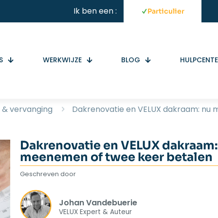
Ik ben een :
Particulier
S
WERKWIJZE
BLOG
HULPCENT
 & vervanging
Dakrenovatie en VELUX dakraam: nu 
Dakrenovatie en VELUX dakraam:
meenemen of twee keer betalen
Geschreven door
Johan Vandebuerie
VELUX Expert & Auteur