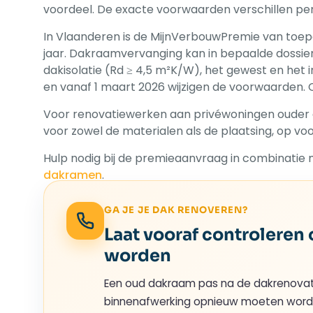
voordeel. De exacte voorwaarden verschillen pe
In Vlaanderen is de MijnVerbouwPremie van toep
jaar. Dakraamvervanging kan in bepaalde dossi
dakisolatie (Rd ≥ 4,5 m²K/W), het gewest en het 
en vanaf 1 maart 2026 wijzigen de voorwaarden. Co
Voor renovatiewerken aan privéwoningen ouder da
voor zowel de materialen als de plaatsing, op v
Hulp nodig bij de premieaanvraag in combinatie 
dakramen
.
GA JE JE DAK RENOVEREN?
Laat vooraf controlere
worden
Een oud dakraam pas na de dakrenovati
binnenafwerking opnieuw moeten worde