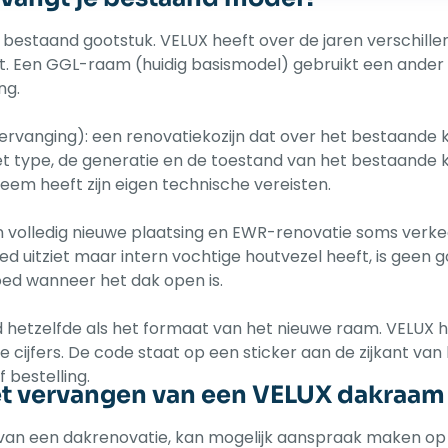
 bestaand gootstuk. VELUX heeft over de jaren verschille
. Een GGL-raam (huidig basismodel) gebruikt een ander
ng.
vanging): een renovatiekozijn dat over het bestaande k
het type, de generatie en de toestand van het bestaande k
teem heeft zijn eigen technische vereisten.
sen volledig nieuwe plaatsing en EWR-renovatie soms verk
ed uitziet maar intern vochtige houtvezel heeft, is geen 
oed wanneer het dak open is.
jd hetzelfde als het formaat van het nieuwe raam. VELUX 
ijfers. De code staat op een sticker aan de zijkant van h
f bestelling.
et vervangen van een VELUX dakraam
an een dakrenovatie, kan mogelijk aanspraak maken op 