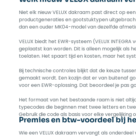
Niet elk nieuw VELUX dakraam past direct op een
productgeneraties en gootstuktypen uitgebracht
dan een ouder MK04-model van dezelfde afmeti
VELUX biedt het EWR-systeem (VELUX INTEGRA ver
geplaatst kan worden. Dit is alleen mogelijk als 
toelaten. Het spaart tijd en kosten, maar het sys
Bij technische controles blijkt dat de keuze tus
gemaakt wordt. Een kozijn dat er van buitenaf go
voor een EWR-oplossing. Dat beoordeel je pas g
Het formaat van het bestaande raam is niet alti
typecodes die beginnen met twee letters en twee c
Gebruik die code als basis voor elke vergelijking o
Premies en btw-voordeel bij h
Wie een VELUX dakraam vervangt als onderdeel v