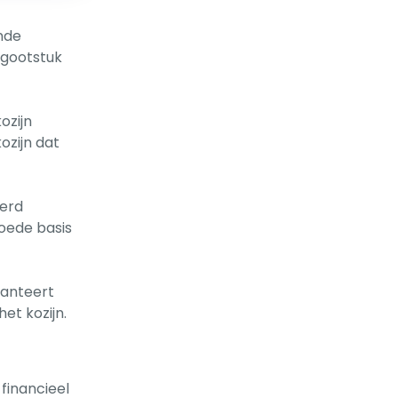
nde
 gootstuk
ozijn
ozijn dat
eerd
goede basis
hanteert
et kozijn.
financieel