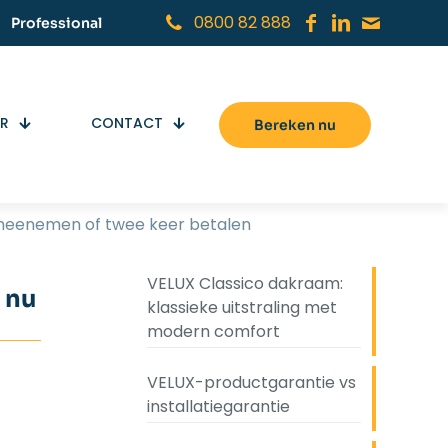
0800 82 888
Professional
ER
CONTACT
Bereken nu
meenemen of twee keer betalen
VELUX Classico dakraam:
 nu
klassieke uitstraling met
modern comfort
VELUX-productgarantie vs
installatiegarantie