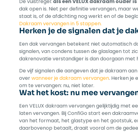
De vuistregel:
als een VELUX dakraam ouder
is
dak open is. Niet per definitie vervangen, maar we
staat is, of de afdichting nog werkt en of de be
Dakraam vervangen in 5 stappen.
Herken je de signalen dat je da
Een dak vervangen betekent niet automatisch dat 
signalen, van condens tussen de glaslagen tot z
dakrenovatie verstandiger is dan doorgaan met
De vijf signalen die aangeven dat je dakraam aan v
over
wanneer je dakraam vervangen
. Herken je
om te vervangen: nu, niet later.
Wat het kost: nu mee vervangen 
Een VELUX dakraam vervangen gelijktijdig met ee
laten vervangen. Bij ConfiGo start een dakraam
van het formaat, het glastype en het gootstuk, en
daarbovenop betaalt, draait vooral om de gedeel