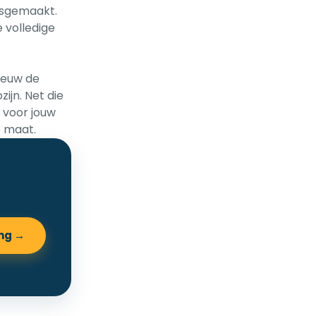
losgemaakt.
 volledige
ieuw de
ijn. Net die
 voor jouw
p maat.
ing →