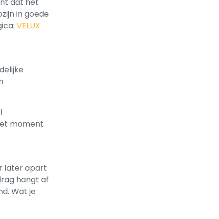
nt dat het
ozijn in goede
gica:
VELUX
elijke
n
l
s het moment
 later apart
drag hangt af
nd. Wat je