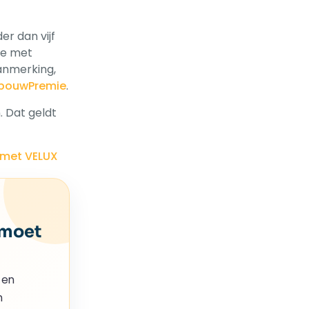
r dan vijf
ie met
aanmerking,
rbouwPremie
.
. Dat geldt
 met VELUX
 moet
 en
n