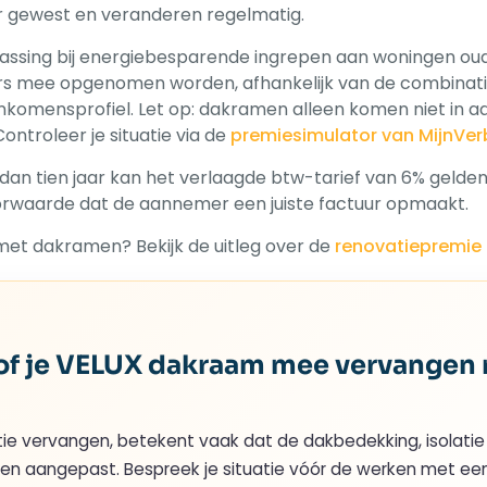
r gewest en veranderen regelmatig.
assing bij energiebesparende ingrepen aan woningen oude
ers mee opgenomen worden, afhankelijk van de combinat
inkomensprofiel. Let op: dakramen alleen komen niet in 
ntroleer je situatie via de
premiesimulator van MijnVe
n tien jaar kan het verlaagde btw-tarief van 6% gelden
oorwaarde dat de aannemer een juiste factuur opmaakt.
met dakramen? Bekijk de uitleg over de
renovatiepremie
n of je VELUX dakraam mee vervangen
e vervangen, betekent vaak dat de dakbedekking, isolatie
n aangepast. Bespreek je situatie vóór de werken met ee