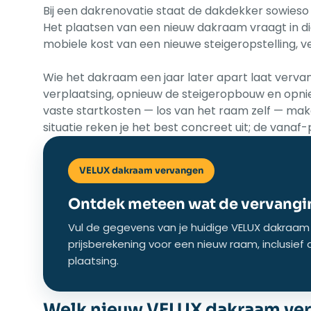
Bij een dakrenovatie staat de dakdekker sowieso 
Het plaatsen van een nieuw dakraam vraagt in die 
mobiele kost van een nieuwe steigeropstelling, v
Wie het dakraam een jaar later apart laat verva
verplaatsing, opnieuw de steigeropbouw en opnieu
vaste startkosten — los van het raam zelf — make
situatie reken je het best concreet uit; de vanaf-p
VELUX dakraam vervangen
Ontdek meteen wat de vervangin
Vul de gegevens van je huidige VELUX dakraam 
prijsberekening voor een nieuw raam, inclusief
plaatsing.
Welk nieuw VELUX dakraam ver