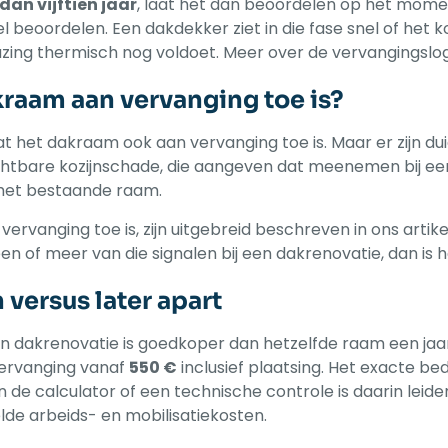
 dan vijftien jaar
, laat het dan beoordelen op het mome
l beoordelen. Een dakdekker ziet in die fase snel of het k
glazing thermisch nog voldoet. Meer over de vervangingslo
kraam aan vervanging toe is?
het dakraam ook aan vervanging toe is. Maar er zijn duid
ichtbare kozijnschade, die aangeven dat meenemen bij ee
 het bestaande raam.
ervanging toe is, zijn uitgebreid beschreven in ons artike
 een of meer van die signalen bij een dakrenovatie, dan i
versus later apart
n dakrenovatie is goedkoper dan hetzelfde raam een jaar
vervanging vanaf
550 €
inclusief plaatsing. Het exacte be
 de calculator of een technische controle is daarin leide
de arbeids- en mobilisatiekosten.