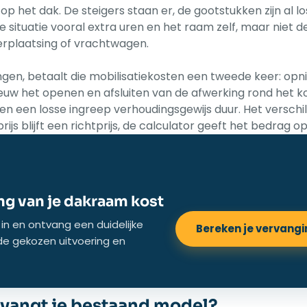
op het dak. De steigers staan er, de gootstukken zijn al 
situatie vooral extra uren en het raam zelf, maar niet de
erplaatsing of vrachtwagen.
ngen, betaalt die mobilisatiekosten een tweede keer: opn
w het openen en afsluiten van de afwerking rond het koz
n een losse ingreep verhoudingsgewijs duur. Het verschil
rijs blijft een richtprijs, de calculator geeft het bedrag o
g van je dakraam kost
in en ontvang een duidelijke
Bereken je vervang
 de gekozen uitvoering en
vangt je bestaand model?