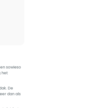
men sowieso
g het
dak. De
eer dan als