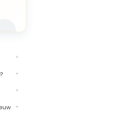
?
ieuw